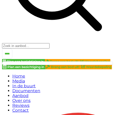
Plan een bezichtiging in
Breng een bod uit!
Waardebepaling
Plan een bezichtiging in
Breng een bod uit!
Waardebepaling
Home
Media
In de buurt
Documenten
Aanbod
Over ons
Reviews
Contact