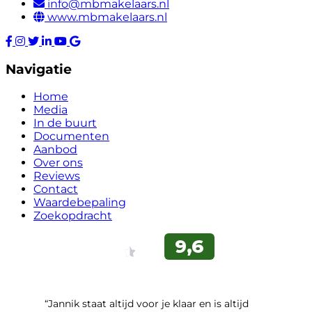
info@mbmakelaars.nl
www.mbmakelaars.nl
Navigatie
Home
Media
In de buurt
Documenten
Aanbod
Over ons
Reviews
Contact
Waardebepaling
Zoekopdracht
“Jannik staat altijd voor je klaar en is altijd