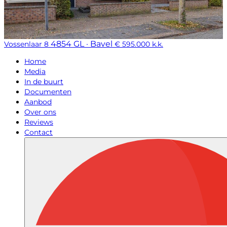
4854 GL · Bavel
Vossenlaar 8
€ 595.000 k.k.
Home
Media
In de buurt
Documenten
Aanbod
Over ons
Reviews
Contact