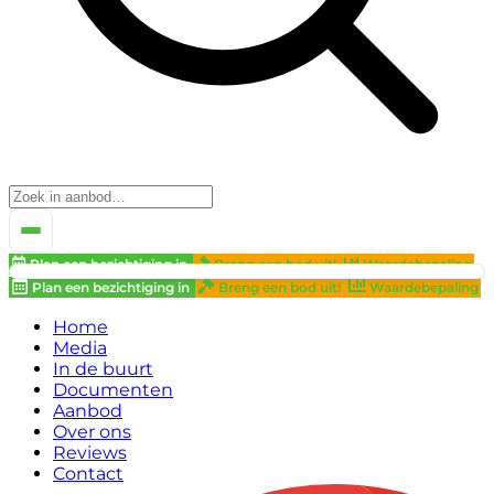
Plan een bezichtiging in
Breng een bod uit!
Waardebepaling
Plan een bezichtiging in
Breng een bod uit!
Waardebepaling
Home
Media
In de buurt
Documenten
Aanbod
Over ons
Reviews
Contact